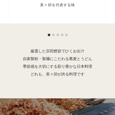
美々卯を代表する味
厳選した宗田鰹節でひくお出汁
自家製粉・製麺にこだわる蕎麦とうどん
季節感を大切にする彩り豊かな日本料理
どれも、美々卯が誇る料理です